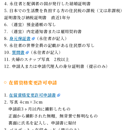
4. 永住者と配偶者の国が発行した結婚証明書
5. 日本での生活費を負担する方の住民税の課税（又は非課税）
証明書及び納税証明書 直近1年分
6. （適宜）預金通帳の写し
7. （適宜）内定通知書または雇用契約書
8.
身元保証書
（永住者が記入）
9. 永住者の世帯全員の記載がある住民票の写し
10.
質問書
（永住者が記入）
11. 夫婦のスナップ写真 2枚以上
12. 申請人または申請代理人の身分証明書（提示のみ）
在留資格変更許可申請
1.
在留資格変更許可申請書
2. 写真 4cm×3cm
申請前3ヶ月以内に撮影したもの
正面から撮影された無帽，無背景で鮮明なもの
裏面に氏名を記入し、申請書に貼付
3. パスポート・在留カード（提示のみ）