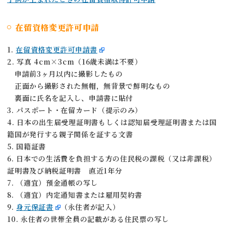
在留資格変更許可申請
1.
在留資格変更許可申請書
2. 写真 4cm×3cm（16歳未満は不要）
申請前3ヶ月以内に撮影したもの
正面から撮影された無帽，無背景で鮮明なもの
裏面に氏名を記入し、申請書に貼付
3. パスポート・在留カード（提示のみ）
4. 日本の出生届受理証明書もしくは認知届受理証明書または国
籍国が発行する親子関係を証する文書
5. 国籍証書
6. 日本での生活費を負担する方の住民税の課税（又は非課税）
証明書及び納税証明書 直近1年分
7. （適宜）預金通帳の写し
8. （適宜）内定通知書または雇用契約書
9.
身元保証書
（永住者が記入）
10. 永住者の世帯全員の記載がある住民票の写し