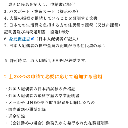
裏面に氏名を記入し、申請書に貼付
3. パスポート・在留カード（提示のみ）
4. 夫婦の婚姻が継続していることを証明する文書
5. 日本での生活費を負担する方の住民税の課税（又は非課税）
証明書及び納税証明書 直近1年分
6.
身元保証書
（日本人配偶者が記入）
7. 日本人配偶者の世帯全員の記載がある住民票の写し
＃ 許可時に、収入印紙4,000円が必要です。
上の3つの申請で必要に応じて追加する書類
・外国人配偶者の日本語試験の合格証
・外国人配偶者の最終学歴の卒業証明書
・メールやLINEのやり取り記録を印刷したもの
・国際電話の通話記録
・送金記録
・（会社勤めの場合）勤務先から発行された在職証明書