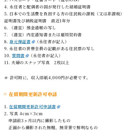
4. 永住者と配偶者の国が発行した結婚証明書
5. 日本での生活費を負担する方の住民税の課税（又は非課税）
証明書及び納税証明書 直近1年分
6. （適宜）預金通帳の写し
7. （適宜）内定通知書または雇用契約書
8.
身元保証書
（永住者が記入）
9. 永住者の世帯全員の記載がある住民票の写し
10.
質問書
（永住者が記入）
11. 夫婦のスナップ写真 2枚以上
＃ 許可時に、収入印紙4,000円が必要です。
在留期間更新許可申請
1.
在留期間更新許可申請書
2. 写真 4cm×3cm
申請前3ヶ月以内に撮影したもの
正面から撮影された無帽，無背景で鮮明なもの