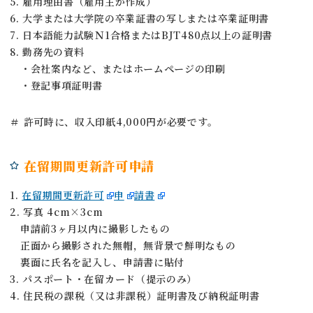
5. 雇用理由書（雇用主が作成）
6. 大学または大学院の卒業証書の写しまたは卒業証明書
7. 日本語能力試験Ｎ1合格またはBJT480点以上の証明書
8. 勤務先の資料
・会社案内など、またはホームページの印刷
・登記事項証明書
＃ 許可時に、収入印紙4,000円が必要です。
在留期間更新許可申請
1.
在留期間更新許可
申
請書
2. 写真 4cm×3cm
申請前3ヶ月以内に撮影したもの
正面から撮影された無帽，無背景で鮮明なもの
裏面に氏名を記入し、申請書に貼付
3. パスポート・在留カード（提示のみ）
4. 住民税の課税（又は非課税）証明書及び納税証明書