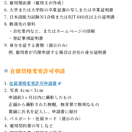
5. 雇用理由書（雇用主が作成）
6. 大学または大学院の卒業証書の写しまたは卒業証明書
7. 日本語能力試験Ｎ1合格またはBJT480点以上の証明書
8. 勤務先の資料
・会社案内など、またはホームページの印刷
・登記事項証明書
9. 身分を証する書類（提示のみ）
例. 雇用者が代理申請する場合は会社の身分証明書
在留資格変更許可申請
1.
在留資格変更許可申請書
2. 写真 4cm×3cm
申請前3ヶ月以内に撮影したもの
正面から撮影された無帽，無背景で鮮明なもの
裏面に氏名を記入し、申請書に貼付
3. パスポート・在留カード（提示のみ）
4. 雇用契約書の写しなど